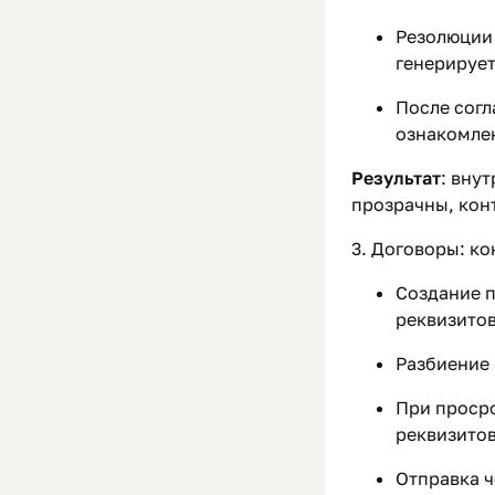
Резолюции
генерирует
После согл
ознакомле
Результат
: вну
прозрачны, кон
3. Договоры: к
Создание п
реквизитов
Разбиение 
При просро
реквизитов
Отправка ч