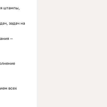
ся штампы,
дач, задач на
вания —
полнение
нием всех