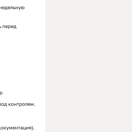
енедельную
ь перед
у.
под контролем.
документация).