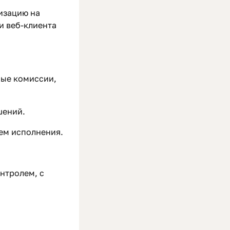
изацию на
и веб-клиента
ные комиссии,
шений.
ем исполнения.
онтролем, с