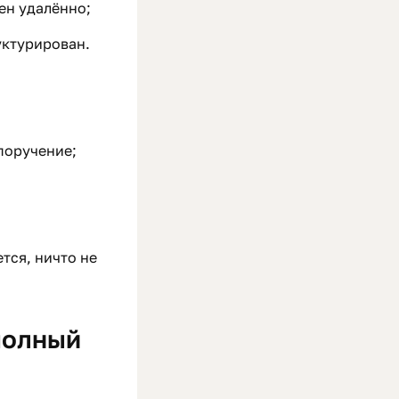
ен удалённо;
уктурирован.
поручение;
ется, ничто не
 полный