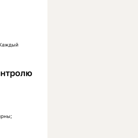
 Каждый
онтролю
ярны;