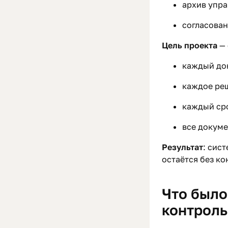
архив упра
согласован
Цель проекта
— 
каждый док
каждое ре
каждый ср
все докум
Результат
: сис
остаётся без ко
Что было
контроль