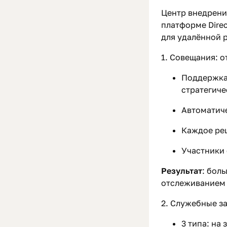
Центр внедрени
платформе Dire
для удалённой 
1. Совещания: 
Поддержка 
стратегиче
Автоматиче
Каждое реш
Участники 
Результат
: бол
отслеживанием 
2. Служебные з
3 типа: на