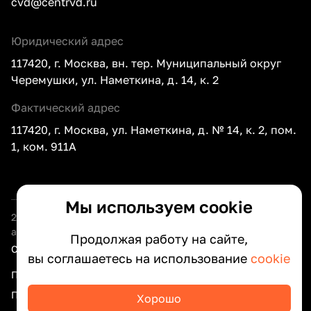
cvd@centrvd.ru
Юридический адрес
117420, г. Москва, вн. тер. Муниципальный округ
Черемушки, ул. Наметкина, д. 14, к. 2
Фактический адрес
117420, г. Москва, ул. Наметкина, д. № 14, к. 2, пом.
1, ком. 911А
Мы используем cookie
2026
ООО «Центр внедрения документооборота» —
автоматизация документооборота вашего бизнеса
Продолжая работу на сайте,
Сведения об организации
вы соглашаетесь на использование
cookie
Политика оператора по обработке персональных данных
Политика конфиденциальности интернет-сайта
Хорошо