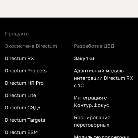
Продукты
Экосистема Directum
Разработка ЦВД
Directum RX
Закупки
Directum Projects
Адаптивный модуль
интеграции Directum RX
Directum HR Pro
с 1С
Directum Lite
Интеграция с
Контур.Фокус
Directum СЭД+
Бронирование
Directum Targets
переговорных
Directum ESM
Модуль техподдержки