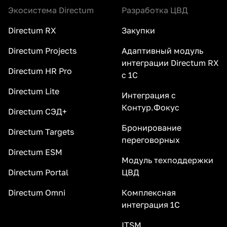
Экосистема Directum
Разработка ЦВД
Directum RX
Закупки
Directum Projects
Адаптивный модуль
интеграции Directum RX
Directum HR Pro
с 1С
Directum Lite
Интеграция с
Контур.Фокус
Directum СЭД+
Бронирование
Directum Targets
переговорных
Directum ESM
Модуль техподдержки
Directum Portal
ЦВД
Directum Omni
Комплексная
интеграция 1С
ITSM