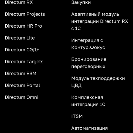
Directum RX
Закупки
Directum Projects
Адаптивный модуль
интеграции Directum RX
Directum HR Pro
с 1С
Directum Lite
Интеграция с
Контур.Фокус
Directum СЭД+
Бронирование
Directum Targets
переговорных
Directum ESM
Модуль техподдержки
Directum Portal
ЦВД
Directum Omni
Комплексная
интеграция 1С
ITSM
Автоматизация