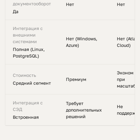
документооборот
Нет
Нет
Да
Интеграция с
внешними
Нет (Windows,
Нет (Atlas
системами
Azure)
Cloud)
Полная (Linux,
PostgreSQL)
Эконом (н
Стоимость
Премиум
при
Средний сегмент
масштаби
Интеграция с
Требует
Не
СЭД
дополнительных
поддержи
решений
Встроенная