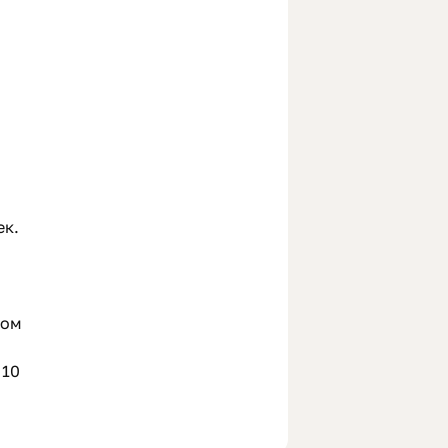
ек.
том
 10