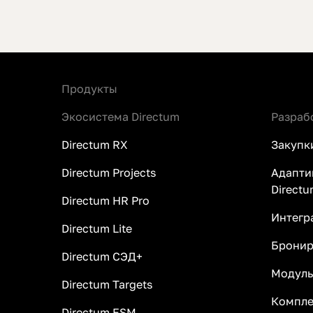
Продукты
Экосистема Directum
Разраб
Directum RX
Закупк
Directum Projects
Адапти
Directu
Directum HR Pro
Интегр
Directum Lite
Бронир
Directum СЭД+
Модуль
Directum Targets
Компле
Directum ESM