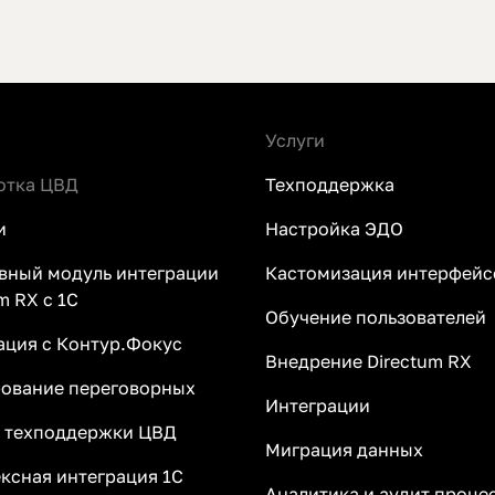
Услуги
отка ЦВД
Техподдержка
и
Настройка ЭДО
вный модуль интеграции
Кастомизация интерфейс
m RX с 1С
Обучение пользователей
ация с Контур.Фокус
Внедрение Directum RX
ование переговорных
Интеграции
 техподдержки ЦВД
Миграция данных
ксная интеграция 1С
Аналитика и аудит проце