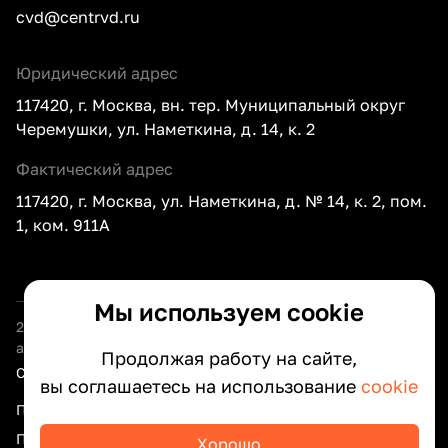
cvd@centrvd.ru
Юридический адрес
117420, г. Москва, вн. тер. Муниципальный округ
Черемушки, ул. Наметкина, д. 14, к. 2
Фактический адрес
117420, г. Москва, ул. Наметкина, д. № 14, к. 2, пом.
1, ком. 911А
Мы используем cookie
2026
ООО «Центр внедрения документооборота» —
автоматизация документооборота вашего бизнеса
Продолжая работу на сайте,
Сведения об организации
вы соглашаетесь на использование
cookie
Политика оператора по обработке персональных данных
Политика конфиденциальности интернет-сайта
Хорошо