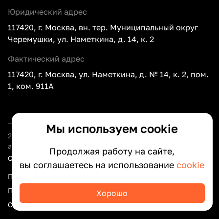
Юридический адрес
117420, г. Москва, вн. тер. Муниципальный округ
Черемушки, ул. Наметкина, д. 14, к. 2
Фактический адрес
117420, г. Москва, ул. Наметкина, д. № 14, к. 2, пом.
1, ком. 911А
Мы используем cookie
2026
ООО «Центр внедрения документооборота» —
автоматизация документооборота вашего бизнеса
Продолжая работу на сайте,
Сведения об организации
вы соглашаетесь на использование
cookie
Политика оператора по обработке персональных данных
Политика конфиденциальности интернет-сайта
Хорошо
Соглашение об использовании сайта ООО «ЦВД»