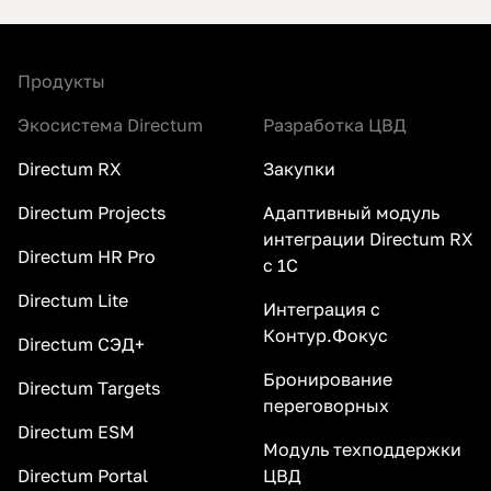
Продукты
Экосистема Directum
Разработка ЦВД
Directum RX
Закупки
Directum Projects
Адаптивный модуль
интеграции Directum RX
Directum HR Pro
с 1С
Directum Lite
Интеграция с
Контур.Фокус
Directum СЭД+
Бронирование
Directum Targets
переговорных
Directum ESM
Модуль техподдержки
Directum Portal
ЦВД