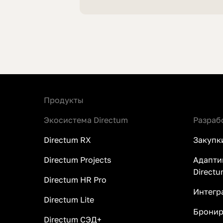
Продукты
Экосистема Directum
Разраб
Directum RX
Закупк
Directum Projects
Адапти
Directu
Directum HR Pro
Интегр
Directum Lite
Бронир
Directum СЭД+