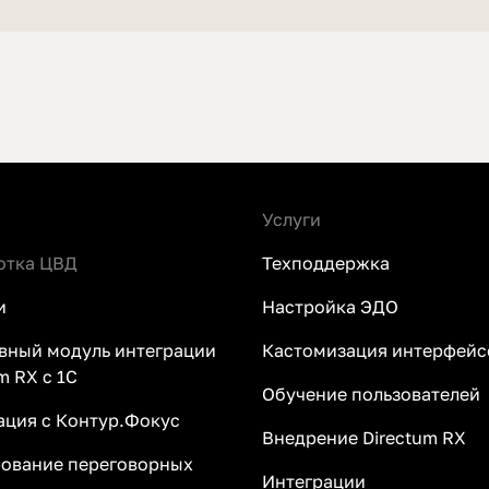
Услуги
отка ЦВД
Техподдержка
и
Настройка ЭДО
вный модуль интеграции
Кастомизация интерфейс
m RX с 1С
Обучение пользователей
ация с Контур.Фокус
Внедрение Directum RX
ование переговорных
Интеграции