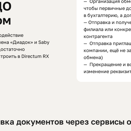
— Организация обм
ДО
чтобы первичные д
в бухгалтерию, а д
ом
— Отправка и получ
филиала или конкре
одействие
контрагента
мена «Диадок» и Saby
— Отправка приглаш
достаточно
компании, ещё не з
троить в Directum RX
обмена)
— Прекращение и в
изменение реквизи
вка документов через сервисы 