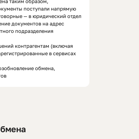
ена таким образом,
окументы поступали напрямую
оговорные — в юридический отдел
ение документов на адрес
тного подразделения
ений контрагентам (включая
арегистрированные в сервисах
озобновление обмена,
тов
обмена