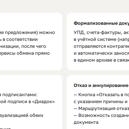
ы
Формализованные док
ие предложения) можно
УПД, счета-фактуры, ак
ь в соответствии
в учётной системе (напр
низации, после чего
отправляются контраге
сервисы обмена прямо
и автоматически занося
в едином архиве в связ
Отказ и аннулирование
я подписантами:
— Кнопка «Отказать в 
рой подписи в «Диадок»
с указанием причины и
— Маршрутизация отка
изуализацией обеих
— Возможность создани
документа