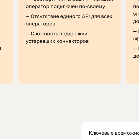
оператор подключён по‑своему
по
э
—
Отсутствие единого API для всех
до
операторов
—
—
Сложность поддержки
эф
устаревших коннекторов
О
—
д
Ключевые возможно