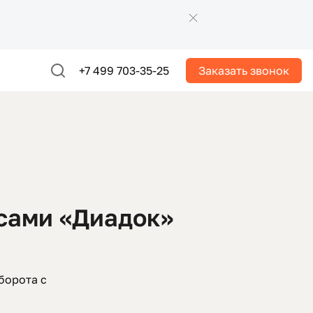
+7 499 703-35-25
Заказать звонок
исами «Диадок»
борота с