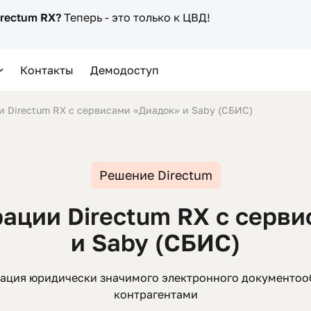
irectum RX?
Теперь - это только к ЦВД!
Контакты
Демодоступ
и Directum RX с сервисами «Диадок» и Saby (СБИС)
Решение Directum
ации Directum RX с серв
и Saby (СБИС)
ация юридически значимого электронного документоо
контрагентами