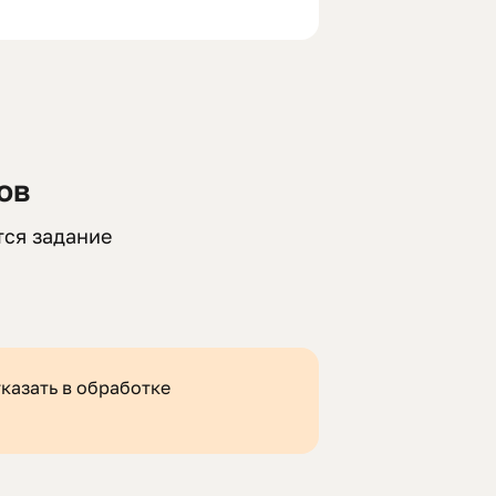
ов
тся задание
казать в обработке