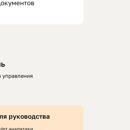
документов
ль
ы управления
ля руководства
Нет аналитики