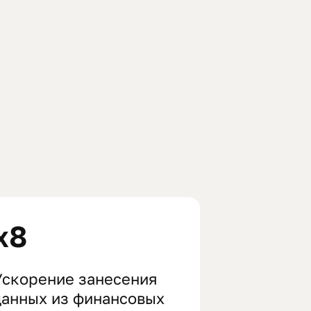
x8
Ускорение занесения
данных из финансовых