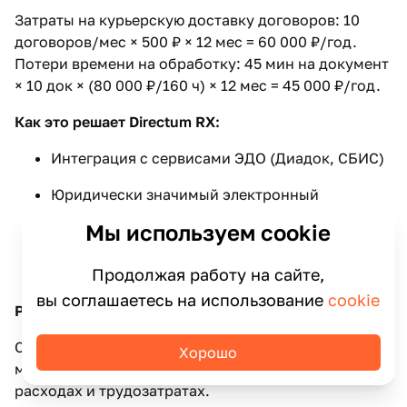
Затраты на курьерскую доставку договоров: 10
договоров/мес × 500 ₽ × 12 мес = 60 000 ₽/год.
Потери времени на обработку: 45 мин на документ
× 10 док × (80 000 ₽/160 ч) × 12 мес = 45 000 ₽/год.
Как это решает Directum RX:
Интеграция с сервисами ЭДО (Диадок, СБИС)
Юридически значимый электронный
документооборот
Мы используем cookie
Автоматизация обработки входящих
Продолжая работу на сайте,
документов от контрагентов
вы соглашаетесь на использование
cookie
Результат после внедрения:
Сокращение времени обмена с 3-5 дней до 15
Хорошо
минут. Экономия 100 000 ₽/год на курьерских
расходах и трудозатратах.