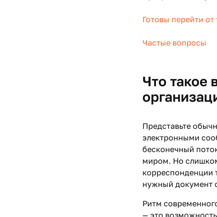
Готовы перейти от 
Частые вопросы
Что такое
организац
Представьте обычн
электронными сооб
бесконечный поток
миром. Но слишком
корреспонденции т
нужный документ с
Ритм современного
— это возможность