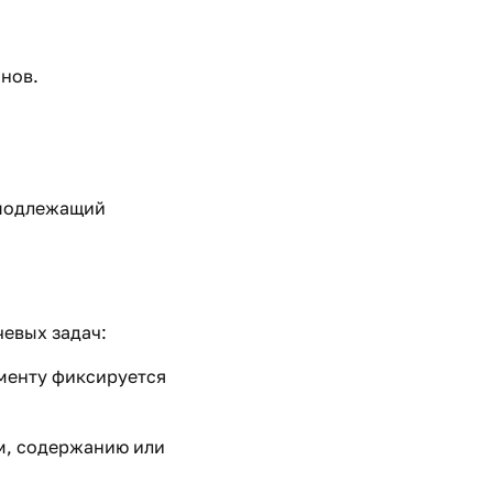
нов.
 подлежащий
евых задач:
менту фиксируется
м, содержанию или