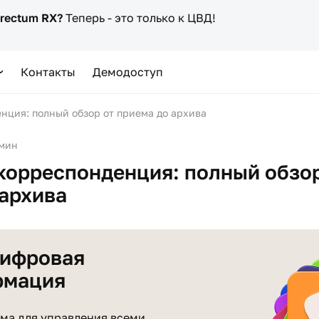
irectum RX?
Теперь - это только к ЦВД!
Контакты
Демодоступ
нция: полный обзор от приема до архива
 мин
корреспонденция: полный обзор
 архива
цифровая
рмация
ма для управления всеми