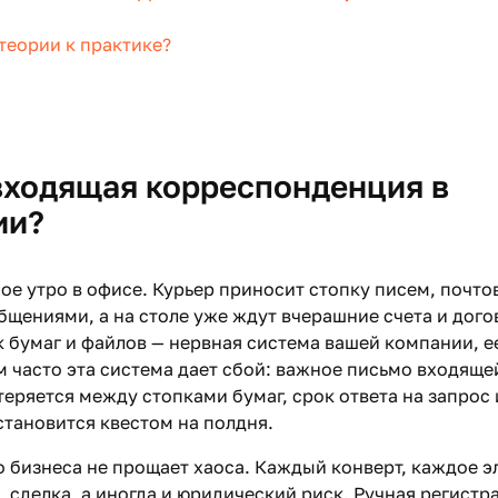
теории к практике?
 входящая корреспонденция в
ии?
ое утро в офисе. Курьер приносит стопку писем, почто
щениями, а на столе уже ждут вчерашние счета и дого
 бумаг и файлов — нервная система вашей компании, е
 часто эта система дает сбой: важное письмо входяще
еряется между стопками бумаг, срок ответа на запрос и
тановится квестом на полдня.
 бизнеса не прощает хаоса. Каждый конверт, каждое 
, сделка, а иногда и юридический риск. Ручная регист