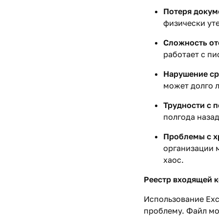
Потеря докум
физически ут
Сложность от
работает с пи
Нарушение ср
может долго 
Трудности с 
полгода наза
Проблемы с х
организации 
хаос.
Реестр входящей к
Использование Exc
проблему. Файл мо