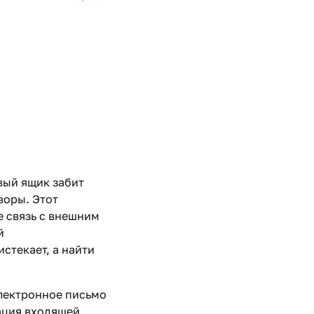
вый ящик забит
воры. Этот
е связь с внешним
й
стекает, а найти
электронное письмо
рация входящей