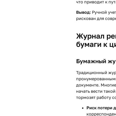
что приводит к пу
Вывод:
Ручной уче
рискован для совр
Журнал ре
бумаги к 
Бумажный жур
Традиционный журн
пронумерованными
документе. Многие
начать вести такой
тормозят работу с
Риск потери 
корреспонденц