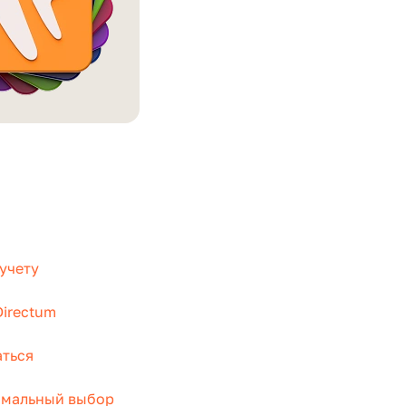
учету
Directum
аться
тимальный выбор