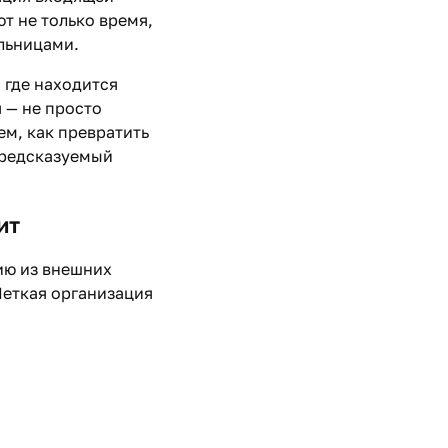
т не только время,
льницами.
 где находится
я — не просто
ем, как превратить
предсказуемый
ит
ию из внешних
Четкая организация