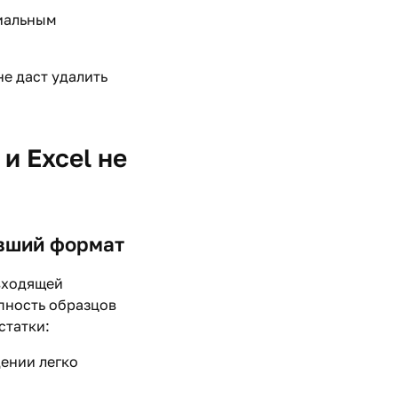
иальным
е даст удалить
и Excel не
вший формат
входящей
упность образцов
статки:
ении легко