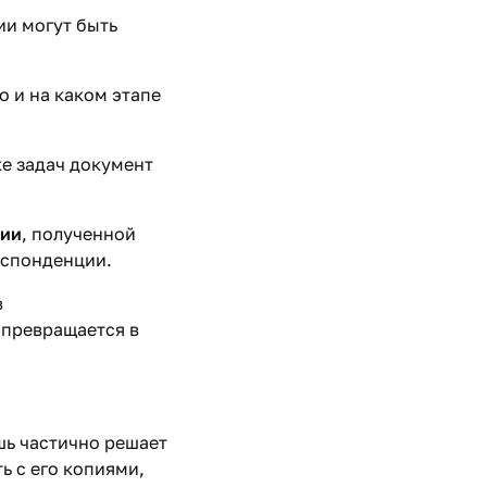
и могут быть
 и на каком этапе
е задач документ
ции
, полученной
еспонденции.
в
 превращается в
шь частично решает
ь с его копиями,