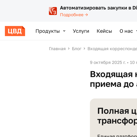
Автоматизировать закупки в D
Подробнее →
Продукты
Услуги
Кейсы
О нас
Главная
Блог
Входящая корреспонде
9 октября 2025 г.
•
10
Входящая 
приема до
Полная 
трансфо
Единая платфор