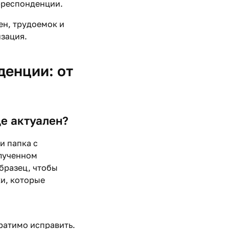
рреспонденции.
н, трудоемок и
зация.
денции: от
е актуален?
и папка с
олученном
бразец, чтобы
ки, которые
ратимо исправить.