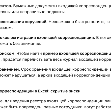
ентов.
Бумажные документы входящей корреспонденци
еряны или неправильно подшиты.
слеживания поручений.
Невозможно быстро понять, кто
сьмом.
оков регистрации входящей корреспонденции.
В поток
лежать без внимания.
поиском.
Чтобы найти
пример входящей корреспонден
д, придется перелистывать весь журнал входящей корр
ранением.
Срок хранения входящей корреспонденции 
может нарушаться, а архив входящей корреспонденции
орреспонденции в Excel: скрытые риски
el для ведения реестра входящей корреспонденции ли
жет быть поврежден, разные сотрудники могут работат