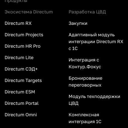
Продукты
Экосистема Directum
Разработка ЦВД
Directum RX
Закупки
Directum Projects
Адаптивный модуль
интеграции Directum RX
Directum HR Pro
с 1С
Directum Lite
Интеграция с
Контур.Фокус
Directum СЭД+
Бронирование
Directum Targets
переговорных
Directum ESM
Модуль техподдержки
Directum Portal
ЦВД
Directum Omni
Комплексная
интеграция 1С