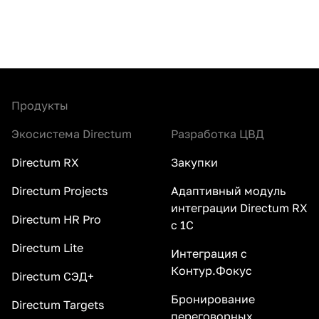
Продукты
Экосистема Directum
Разработка ЦВД
Directum RX
Закупки
Directum Projects
Адаптивный модуль
интеграции Directum RX
Directum HR Pro
с 1С
Directum Lite
Интеграция с
Контур.Фокус
Directum СЭД+
Бронирование
Directum Targets
переговорных