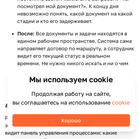
посмотрел мой документ?». К концу дня
невозможно понять, какой документ на какой
стадии и кто его задерживает.
После:
Все документы и задачи находятся в
едином рабочем пространстве. Система сама
направляет договор по маршруту, а сотрудник
видит его текущий статус в реальном
времени. Не нужно никого искать и ни о чем
напоминать — система делает это
Мы используем cookie
автоматически. Освободившееся время
тратится на смысловую работу, а не на
административную рутину.
Продолжая работу на сайте,
вы соглашаетесь на использование
cookie
Выгода для руководителя (контроль, аналитика)
Руководитель получает инструмент для
Хорошо
эффективного управления. Он в любой момент
видит панель управления процессами: какие