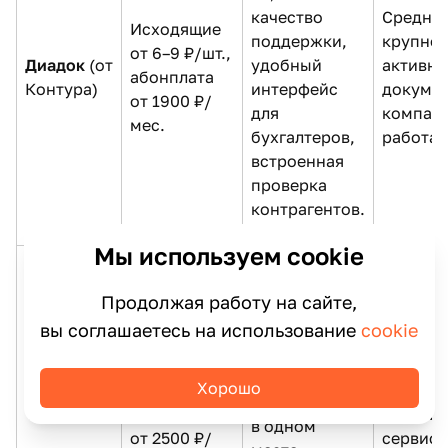
качество
Среднем
Исходящие
поддержки,
крупном
от 6–9 ₽/шт.,
Диадок
(от
удобный
активн
абонплата
Контура)
интерфейс
докуме
от 1900 ₽/
для
компани
мес.
бухгалтеров,
работаю
встроенная
проверка
контрагентов.
Мы используем cookie
Самая
Продолжая работу на сайте,
большая база
вы соглашаетесь на использование
cookie
контрагентов
Исходящие
Малому 
(более 2 млн),
от 4.5 ₽/шт.,
бизнесу
множество
Хорошо
СБИС
(от
пакеты "все
которые
доп. сервисов
Тензора)
включено"
получит
в одном
от 2500 ₽/
сервисы