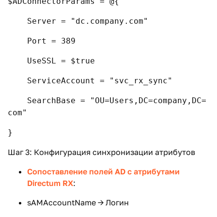
$ADConnectorParams = @{
Server = "dc.company.com"
Port = 389
UseSSL = $true
ServiceAccount = "svc_rx_sync"
SearchBase = "OU=Users,DC=company,DC=
com"
}
Шаг 3: Конфигурация синхронизации атрибутов
Сопоставление полей AD с атрибутами
Directum RX
:
sAMAccountName → Логин